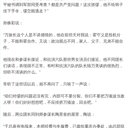
平秘书调到军部同受考查？都是共产党问题！这次抓缪，他不给韩子
佳下手令，缪怎能逃走？”
孙焕彩说：
“万旅长这个人是不讲感情的，他在前些天对我说：霍守义是投机分
子，不能和霍合作。又说：政治观点不同，家人、父子、兄弟不能合
作。
他现在和参谋长接近，和抗演六队那些男女演员们接近。他不同团长
们谈话，表现很不正常。有时和抗演六队的队长陆万美谈的很热烈，
但听不清谈的什么。”
常听了这些话以后，就不再问了，只唉了一声说：
“咱们对缪的问题还没有完，内部可不要分裂。你们不要把万顷波当敌
人呀！你们好好想想吧，不应排挤万顷波，回去吧。”
随后，两位团长同到师参谋长陶景奎的屋里，陶说：
“于总座有电报来，本师经费与冬服费，已拨给重庆办事处，由总部驻