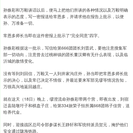
孙焕彩和万毅谈话以后，便马上把他们所谈的各种情况以及万毅明确
表示的态度，写一密报送给常恩多，并请求他在报告上批示，以便
孙、万准备一切。
常恩多师长当即在这件密报上批示了“完全同意”四字。
孙焕彩根据这一批示，写信给第666团团长刘晋武，要他注意搜集军
部一切动向，注意曾去过桃林镇的团长董汉卿有无什么表现，以及临
沂城的敌情变化。
没有等到刘回信，万毅又一人到井家沟庄外，孙当即把常恩多师长批
示的决心，以及常已决定不情假，并最近要来军部见缪等情况告知，
万很高兴地返回越庄。
就在这天（18日）晚上，缪澄流命孙焕彩带两个营，即夜出发，到宿
迁县陆墩圩子和棋盘子庄，给第334旅荣子恒所属668团韩子佳营，送
给养代金。
同时，迎接战区总司令部参谋长王静轩和军统特派员贺元，掩护他们
安全通过陇海铁路。