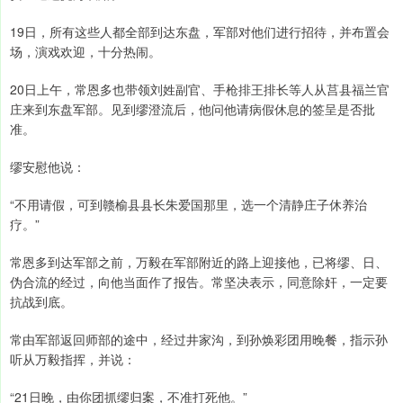
19日，所有这些人都全部到达东盘，军部对他们进行招待，并布置会
场，演戏欢迎，十分热闹。
20日上午，常恩多也带领刘姓副官、手枪排王排长等人从莒县福兰官
庄来到东盘军部。见到缪澄流后，他问他请病假休息的签呈是否批
准。
缪安慰他说：
“不用请假，可到赣榆县县长朱爱国那里，选一个清静庄子休养治
疗。”
常恩多到达军部之前，万毅在军部附近的路上迎接他，已将缪、日、
伪合流的经过，向他当面作了报告。常坚决表示，同意除奸，一定要
抗战到底。
常由军部返回师部的途中，经过井家沟，到孙焕彩团用晚餐，指示孙
听从万毅指挥，并说：
“21日晚，由你团抓缪归案，不准打死他。”