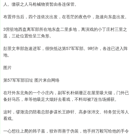
人。缴获之人马枪械物资暂由各连保管。
布置停当后，四个连依次出发，在苍茫的夜色中，急速向东盘出发。
3营驻地西盘离军部所在地东盘二里多地，离演戏的小丁庄村三里之
遥，三处位置恰呈三角形。
彭景文率部急速进军，很快抵达第57军军部。9时许，各连已进入阵
地。
图片
第57军军部旧址 图片来自网络
在圩外东北角的一个小庄内，副军长朴炳珊正在屋里吸大烟，门外已
备好马匹，单等他吸足大烟好去看戏，不料却被7连当场捕获。
这时，缪澂流仍陪着总部参谋长王静轩、高参张沛文、特务贺元等人
看戏。
一心想往上爬的韩子嘉，狡诈而善于伪装，他手持万毅写给他的手令