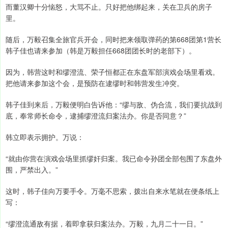
而董汉卿十分恼怒，大骂不止。只好把他绑起来，关在卫兵的房子
里。
随后，万毅召集全旅官兵开会，同时把来领取弹药的第668团第1营长
韩子佳也请来参加（韩是万毅担任668团团长时的老部下）。
因为，韩营这时和缪澄流、荣子恒都正在东盘军部演戏会场里看戏。
把他请来参加这个会，是预防在逮缪时和韩营发生冲突。
韩子佳到来后，万毅便明白告诉他：“缪与敌、伪合流，我们要抗战到
底，奉常师长命令，逮捕缪澄流归案法办。你是否同意？”
韩立即表示拥护。万说：
“就由你营在演戏会场里抓缪奸归案。我已命令孙团全部包围了东盘外
围，严禁出入。”
这时，韩子佳向万要手令。万毫不思索，拨出自来水笔就在便条纸上
写：
“缪澄流通敌有据，着即拿获归案法办。万毅，九月二十一日。”