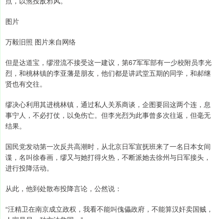
点，以煞投敌邪风。
图片
万毅旧照 图片来自网络
但是达道宝，缪澄流不接受这一建议，第67军军部有一少校附员李光
烈，和桃林镇的李亚藩是朋友，他们都是讲武堂五期的同学，和郝继
贤也有交往。
缪决心利用其进桃林镇，通过私人关系商谈，企图要回这两个连，息
事宁人，不必打仗，以免伤亡。但李光烈为此事曾多次往返，但毫无
结果。
国民党发动第一次反共高潮时，从北京日军宣抚班来了一名日本女间
谍，名叫徐春画，缪又与她打得火热，不断派她去徐州与日军接头，
进行投降活动。
从此，他到处散布投降言论，公然说：
“汪精卫在南京成立政权，我看不能叫傀儡政府，不能算汉奸卖国贼，