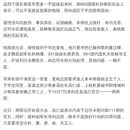
这四个团长都是常恩多一手提拔起来的，第662团团长孙焕彩在会上
表示，可以不直接反驳蒋的电报，而向战区于学忠陈明原由：
缪澄流勾结敌伪，事实俱在，证据确凿。本师仗义除奸，有功无罪。
总司令应通电嘉奖，鼓舞鲁苏战区抗战正气，煞住投靠敌人，曲线救
国的无耻歪风。
电报发出后，很快接到于学忠复电，他只要求把已被拘禁的董汉卿、
俞文卿及副军长朴柄珊、331旅旅长唐君尧、661团代团长关世栋等五
人，护送到沂水圈里庄，由总司令部分别处理，其他问题，一概不
提。
常师长很不满意这一答复，复电总部要求派人来本师接收这五个人，
于学忠同意，派遣总部少将参谋处长高仁绂，上校机要秘书郭维城和
少将高参张佩之等三人，于10月7日来到莒县福兰官庄一一一师师
部。
次日，师部召开欢迎大会，高仁绂表示代表于总司令慰问第111师的
官兵，同时，接朴副军长等到总部，根本不提除奸行动的功罪问题，
只是要求交出朴、董、唐、俞、关五人。