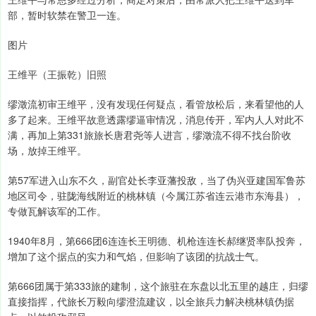
部，暂时软禁在警卫一连。
图片
王维平（王振乾）旧照
缪澂流初审王维平，没有发现任何疑点，看管放松后，来看望他的人
多了起来。王维平故意透露缪逼审情况，消息传开，军内人人对此不
满，再加上第331旅旅长唐君尧等人进言，缪澂流不得不找台阶收
场，放掉王维平。
第57军进入山东不久，副官处长李亚藩投敌，当了伪兴亚建国军鲁苏
地区司令，驻陇海线附近的桃林镇（今属江苏省连云港市东海县），
专做瓦解该军的工作。
1940年8月，第666团6连连长王明德、机枪连连长郝继贤率队投奔，
增加了这个据点的实力和气焰，但影响了该团的抗战士气。
第666团属于第333旅的建制，这个旅驻在东盘以北五里的越庄，归缪
直接指挥，代旅长万毅向缪澄流建议，以全旅兵力解决桃林镇伪据