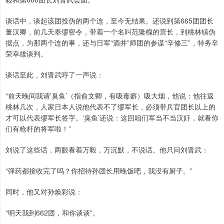
谈话中，谈起该团投伪的两个连，至今无结果。还说到第665团团长
董汉卿，前几天奉缪密令，带着一个名叫范隆槐的营长，到桃林镇伪
据点，为那两个连的事，还与日军“酒井”师团的参谋“辛修三”，特务辛
荣幸雄谈判。
谈话至此，刘晋武哼了一声说：
“前天晚间我请'臭鱼’（指俞文卿，有吸毒癖）吸大烟，他说：他往返
桃林几次，人家日本人说他代表不了缪军长，必须带兵官团长以上的
才可以代表缪军长签字。'臭鱼’还说：这回咱们军当不当汉奸，就看你
们有枪杆的将军啦！”
刘说了这些话，两眼看着万毅，万沉默，不说话。他只问刘晋武：
“弹药都接收完了吗？你招待孙团长用晚饭吧，我没有厨子。”
同时，他又对孙焕彩说：
“明天我到662团，和你谈谈”。