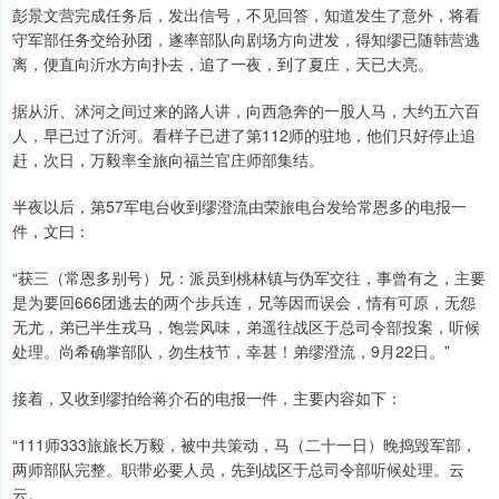
彭景文营完成任务后，发出信号，不见回答，知道发生了意外，将看
守军部任务交给孙团，遂率部队向剧场方向进发，得知缪已随韩营逃
离，便直向沂水方向扑去，追了一夜，到了夏庄，天已大亮。
据从沂、沭河之间过来的路人讲，向西急奔的一股人马，大约五六百
人，早已过了沂河。看样子已进了第112师的驻地，他们只好停止追
赶，次日，万毅率全旅向福兰官庄师部集结。
半夜以后，第57军电台收到缪澄流由荣旅电台发给常恩多的电报一
件，文曰：
“获三（常恩多别号）兄：派员到桃林镇与伪军交往，事曾有之，主要
是为要回666团逃去的两个步兵连，兄等因而误会，情有可原，无怨
无尤，弟已半生戎马，饱尝风味，弟遥往战区于总司令部投案，听候
处理。尚希确掌部队，勿生枝节，幸甚！弟缪澄流，9月22日。”
接着，又收到缪拍给蒋介石的电报一件，主要内容如下：
“111师333旅旅长万毅，被中共策动，马（二十一日）晚捣毁军部，
两师部队完整。职带必要人员，先到战区于总司令部听候处理。云
云。