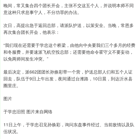
晚间，常又集合四个团长开会，主张不交这五个人，并说明本师不同
意这种只求息事宁人，不分功罪的办法。
次日，高提出急于返回总部，请派队护送，以策安全。当晚，常恩多
再次集合团长开会，他表示：
“我们现在还需要于学忠这个桥梁，由他向中央要我们三个多月的经费
和冬服费，并要速派飞机空投总部；还需要他命令霍守义不要妄动，
以免两师间发生冲突。”
最后决定，派662团团长孙焕彩带一个营，护送总部人们和五个人证
回去，队伍于9日上午出发，夜间通过台潍路，10日晨，到达沂水县
圈里庄。
图片
于学忠旧照 图片来自网络
11日上午，于学忠召见孙焕彩，询问东盘事件经过、当前敌情以及队
伍状况。