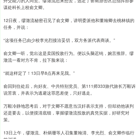
外交能力的人同去。缪澂流思来想去，选定了鲁南游击区总指挥部参
谋处科长上校俞文卿。
12日夜，缪澂流秘密召见了俞文卿，讲明委派他和董翰卿去桃林镇的
任务，并说：
“这项任务已由少校李光烈接洽妥切，双方务派代表商谈。”
俞文卿一听，觉出这是卖国投敌行为。便以头脑迟钝，婉言推辞。缪
澂流一看对方不肯，拉下脸来说：
“就这样定了！13日早8点再来见我。”
俞回到住处后，向好友、中共特别党员、第111师333旅代旅长万毅诉
说苦衷，并表示为逃避这罪恶差使，只好逃走。
万毅冷静地思考后，对于文卿不愿意当汉奸表示支持，但却劝他谈判
还是要去，以便摸清底细，掌握缪澂流投敌的真凭实据，好研究对
策。
13日上午，缪澂流、朴炳珊等人召集董翰清、李光烈、俞文卿作临行