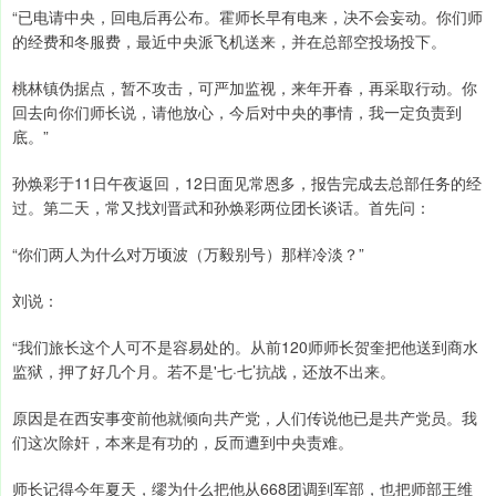
“已电请中央，回电后再公布。霍师长早有电来，决不会妄动。你们师
的经费和冬服费，最近中央派飞机送来，并在总部空投场投下。
桃林镇伪据点，暂不攻击，可严加监视，来年开春，再采取行动。你
回去向你们师长说，请他放心，今后对中央的事情，我一定负责到
底。”
孙焕彩于11日午夜返回，12日面见常恩多，报告完成去总部任务的经
过。第二天，常又找刘晋武和孙焕彩两位团长谈话。首先问：
“你们两人为什么对万顷波（万毅别号）那样冷淡？”
刘说：
“我们旅长这个人可不是容易处的。从前120师师长贺奎把他送到商水
监狱，押了好几个月。若不是'七·七’抗战，还放不出来。
原因是在西安事变前他就倾向共产党，人们传说他已是共产党员。我
们这次除奸，本来是有功的，反而遭到中央责难。
师长记得今年夏天，缪为什么把他从668团调到军部，也把师部王维