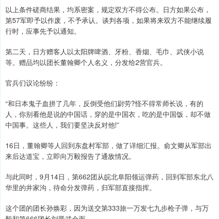
以上条件磋商结果，均系密案，规定双方不得公布。日方如果公布，
第57军即予以作废，不予承认。谈判各项，如果将来双方不能继续履
行时，应事先予以通知。
第二天，日方赠客人以太阳牌啤酒、牙粉、香烟、毛巾、武侠小说
等。赠品均以团长董翰卿个人名义，分发给2营官兵。
官兵们议论纷纷：
“和日本鬼子血拼了几年，反倒受他们尉劳?怪不得常师长说，有的
人，你别看他是说的中国话，穿的是中国衣，吃的是中国饭，却不做
中国事。这些人，我们要坚决反对他!”
16日，董翰卿等人回到东盘村军部，做了详细汇报。俞文卿从军部出
来后达道宝，立即向万毅报告了通敌情况。
与此同时，9月14日，第662团从皖北阜阳领运弹药，回到军部东北八
华里的井家沟，待命分发弹药，归军部直接指挥。
这个团的团长孙焕彩，因为送交第333旅一万发七九步枪子弹，与万
毅和第666团长刘晋武会面。