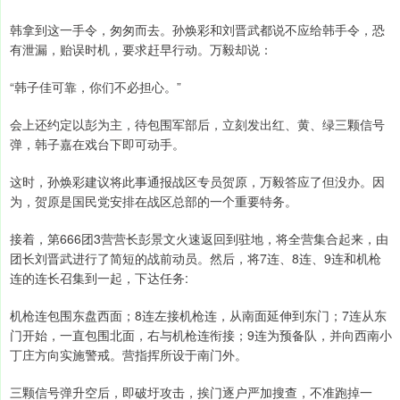
韩拿到这一手令，匆匆而去。孙焕彩和刘晋武都说不应给韩手令，恐
有泄漏，贻误时机，要求赶早行动。万毅却说：
“韩子佳可靠，你们不必担心。”
会上还约定以彭为主，待包围军部后，立刻发出红、黄、绿三颗信号
弹，韩子嘉在戏台下即可动手。
这时，孙焕彩建议将此事通报战区专员贺原，万毅答应了但没办。因
为，贺原是国民党安排在战区总部的一个重要特务。
接着，第666团3营营长彭景文火速返回到驻地，将全营集合起来，由
团长刘晋武进行了简短的战前动员。然后，将7连、8连、9连和机枪
连的连长召集到一起，下达任务:
机枪连包围东盘西面；8连左接机枪连，从南面延伸到东门；7连从东
门开始，一直包围北面，右与机枪连衔接；9连为预备队，并向西南小
丁庄方向实施警戒。营指挥所设于南门外。
三颗信号弹升空后，即破圩攻击，挨门逐户严加搜查，不准跑掉一