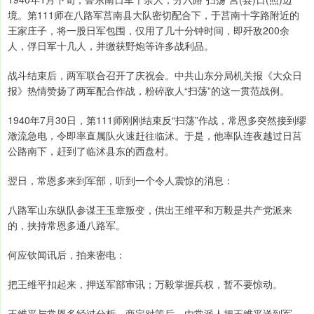
境。第111师在八路军莒南县大队密切配合下，于莒南十字路附近的
王家庄子，将一股日军包围，仅用了几十分钟时间，即歼敌200余
人，俘日军十几人，并缴获野炮等许多战利品。
战斗结束后，两军联合召开了庆祝会。中共山东分局机关报《大众日
报》热情赞扬了两军配合作战，粉碎敌人“扫荡”的这一贯范战例。
1940年7月30日，第111师刚刚结束反“扫荡”作战，常恩多突然接到缪
澂流急电，令即率直属队火速赶往临沭。于是，他率队连夜越过日莒
公路南下，赶到了临沭县东的西盘村。
翌日，常恩多来到军部，听到一个令人震惊的消息：
八路军山东纵队参谋王玉章叛变，供出王维平和万毅是共产党派来
的，挟持常恩多通八路军。
何应钦闻讯后，拍来密电：
把王维平扣起来，押送军部审讯；万毅掌握兵权，暂不要惊动。
王维平与常恩多经过分析，商定对策后，由常派人把王维平送到军