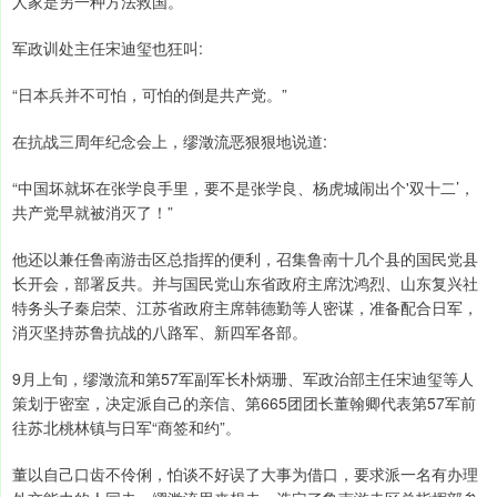
人家是另一种方法救国。”
军政训处主任宋迪玺也狂叫:
“日本兵并不可怕，可怕的倒是共产党。”
在抗战三周年纪念会上，缪澂流恶狠狠地说道:
“中国坏就坏在张学良手里，要不是张学良、杨虎城闹出个'双十二’，
共产党早就被消灭了！”
他还以兼任鲁南游击区总指挥的便利，召集鲁南十几个县的国民党县
长开会，部署反共。并与国民党山东省政府主席沈鸿烈、山东复兴社
特务头子秦启荣、江苏省政府主席韩德勤等人密谋，准备配合日军，
消灭坚持苏鲁抗战的八路军、新四军各部。
9月上旬，缪澂流和第57军副军长朴炳珊、军政治部主任宋迪玺等人
策划于密室，决定派自己的亲信、第665团团长董翰卿代表第57军前
往苏北桃林镇与日军“商签和约”。
董以自己口齿不伶俐，怕谈不好误了大事为借口，要求派一名有办理