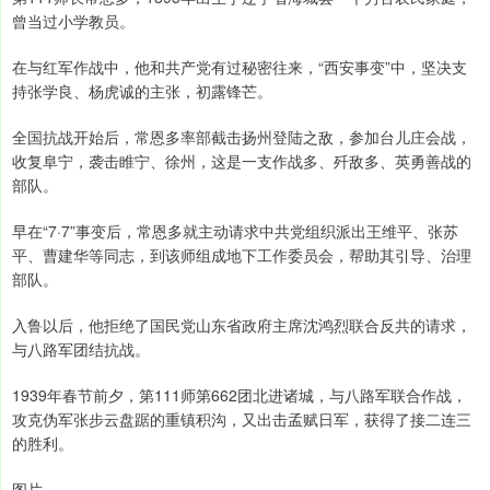
曾当过小学教员。
在与红军作战中，他和共产党有过秘密往来，“西安事变”中，坚决支
持张学良、杨虎诚的主张，初露锋芒。
全国抗战开始后，常恩多率部截击扬州登陆之敌，参加台儿庄会战，
收复阜宁，袭击睢宁、徐州，这是一支作战多、歼敌多、英勇善战的
部队。
早在“7·7”事变后，常恩多就主动请求中共党组织派出王维平、张苏
平、曹建华等同志，到该师组成地下工作委员会，帮助其引导、治理
部队。
入鲁以后，他拒绝了国民党山东省政府主席沈鸿烈联合反共的请求，
与八路军团结抗战。
1939年春节前夕，第111师第662团北进诸城，与八路军联合作战，
攻克伪军张步云盘踞的重镇积沟，又出击孟赋日军，获得了接二连三
的胜利。
图片