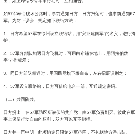
出，如上峰命令有军事行动时，互相通告。
如57军奉命破坏公路时，事前通知日方；日方扫荡时，也事前通知57
军。为防止误会，规定如下联络方法：
1、日方希望57军在徐州设立联络站，用“兴亚建国军”的名义，进行掩
护；
2、57军各部队如遇日方飞机时，可用白布铺在地上，用阿拉伯数
字“7”作标示；
3、同日方部队相遇时，用国民党旗下缀白布，左右招展识别之；
4、57军设立联络站，日方可借给电台一部，互通规定密码。
（二）共同防共。
日方提出，在57军防区所潜伏的共产党，由57军负责剿灭。彼此在军
事上保留行动自由的权利，双方可以互不指挥。
日方并一再申明，此项协定只限第57军范围，不包括地方游击队。