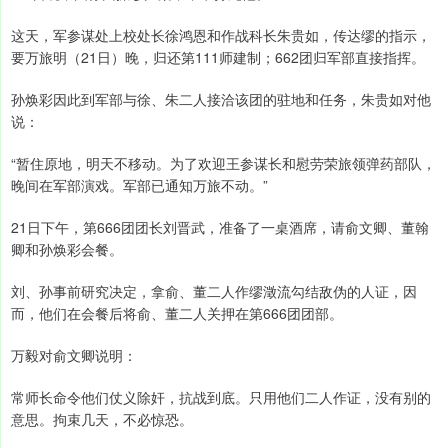
这天，军参谋处上校处长徐鸿恩和作战科长朱贵如，传达缪的指示，
要万旅明（21日）晚，归还第111师建制；662团归军部直接指挥。
孙焕彩因此到军部与徐、朱二人接洽该团的驻地和任务，朱贵如对他
说：
“暂住原地，明天不移动。为了欢迎王参谋长和慰劳荣旅领弹药部队，
晚间在军部演戏。军部已通知万旅不动。”
21日下午，第666团团长刘晋武，准备了一桌酒席，请俞文卿、董翰
卿和孙焕彩会餐。
刘、孙事前研究决定，拿俞、董二人作缪澂流勾结敌伪的人证，因
而，他们在会餐后将俞、董二人关押在第666团团部。
万毅对俞文卿说明：
常师长命令他们仗义除奸，抗战到底。只用他们二人作证，没有别的
意思。拘束几天，不必惊恐。