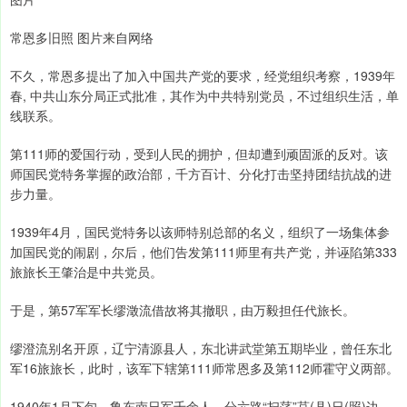
常恩多旧照 图片来自网络
不久，常恩多提出了加入中国共产党的要求，经党组织考察，1939年
春, 中共山东分局正式批准，其作为中共特别党员，不过组织生活，单
线联系。
第111师的爱国行动，受到人民的拥护，但却遭到顽固派的反对。该
师国民党特务掌握的政治部，千方百计、分化打击坚持团结抗战的进
步力量。
1939年4月，国民党特务以该师特别总部的名义，组织了一场集体参
加国民党的闹剧，尔后，他们告发第111师里有共产党，并诬陷第333
旅旅长王肇治是中共党员。
于是，第57军军长缪澂流借故将其撤职，由万毅担任代旅长。
缪澄流别名开原，辽宁清源县人，东北讲武堂第五期毕业，曾任东北
军16旅旅长，此时，该军下辖第111师常恩多及第112师霍守义两部。
1940年1月下旬，鲁东南日军千余人，分六路“扫荡”莒(县)日(照)边