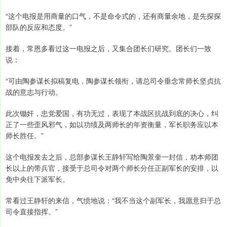
“这个电报是用商量的口气，不是命令式的，还有商量余地，是先探探
部队的反应和态度。”
接着，常恩多看过这一电报之后，又集合团长们研究。团长们一致
说：
“可由陶参谋长拟稿复电，陶参谋长领衔，请总司令垂念常师长坚贞抗
战的意志与行动。
此次锄奸，忠党爱国，有功无过，表现了本战区抗战到底的决心，纠
正了一些歪风邪气，如以功绩及两师长的年资衡量，军长职务应以本
师长胜任。”
这个电报发去之后，总部参谋长王静轩写给陶景奎一封信，劝本师团
长以上的带兵官，接受于总司令对两个师长分任正副军长的安排，以
免中央往下派军长。
常看过王静轩的来信，气愤地说：“我不当这个副军长，我愿意归于总
司令直接指挥。”