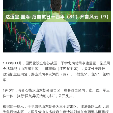
1938年11月，国民党设立鲁苏战区，于学忠为总司令达道宝，副总司
令沈鸿烈（山东省主席）、韩德勤（江苏省主席），参谋长王静轩，
政治部主任周复，游击总司令沈鸿烈（兼），下辖第51、第57、第89
军。
1940年，蒋介石指示山东划分游击区，在各游击区内，党、政、军三
位一体，执行“限制异党活动办法”，公开反共。
根据这一指示，于学忠把山东划分为三个游击区。津浦铁路以西，划
为鲁西游击区，以国民党山东省政府主席沈鸿烈兼任鲁西游击区指挥