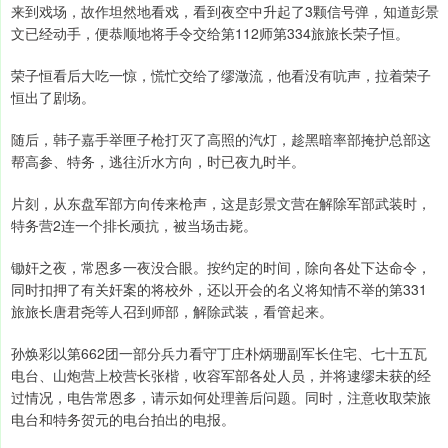
来到戏场，故作坦然地看戏，看到夜空中升起了3颗信号弹，知道彭景
文已经动手，便恭顺地将手令交给第112师第334旅旅长荣子恒。
荣子恒看后大吃一惊，慌忙交给了缪澂流，他看没有吭声，拉着荣子
恒出了剧场。
随后，韩子嘉手举匣子枪打灭了高照的汽灯，趁黑暗率部掩护总部这
帮高参、特务，逃往沂水方向，时已夜九时半。
片刻，从东盘军部方向传来枪声，这是彭景文营在解除军部武装时，
特务营2连一个排长顽抗，被当场击毙。
锄奸之夜，常恩多一夜没合眼。按约定的时间，除向各处下达命令，
同时扣押了有关奸案的将校外，还以开会的名义将知情不举的第331
旅旅长唐君尧等人召到师部，解除武装，看管起来。
孙焕彩以第662团一部分兵力看守丁庄朴炳珊副军长住宅、七十五瓦
电台、山炮营上校营长张楷，收容军部各处人员，并将逮缪未获的经
过情况，电告常恩多，请示如何处理善后问题。同时，注意收取荣旅
电台和特务贺元的电台拍出的电报。