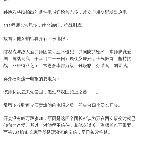
孙焕彩将缪拍出的两件电报送给常恩多，常立即用明码发出通电：
111师师长常恩多，仗义锄奸，抗战到底。
接着，他又拍给蒋介石一份电报：
缪澄流与敌人酒井师团签订互不侵犯，共同防共密约；本师忠党爱
国，抗战到底，于马（二十一日）晚仗义锄奸，士气振奋，坚持抗
战，不胜待命之至；常恩多率部万毅、孙焕彩、孙维嵩、刘晋武。
蒋介石对这一电报的复电为：
该师长虽云忠党爱国，但难辞误国犯上之咎……。
常恩多收到蒋介石责难他的电报之后，即集合四个团长开会。
开会没有叫万毅参加，原因是这四个团长都认为万在西安事变时就已
倾向共产党。所以，对他很不信任，其他参谋长、副师长也不重要。
而第331旅旅长唐君尧是缪澄流的亲信，早已被常拘禁。