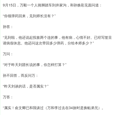
9月15日，万毅一个人骑脚踏车到井家沟，和孙焕彩见面问道：
“你领弹药回来，见到师长没有？”
孙答：
“见到啦，他还说起投敌两个连的事，他有病，心情不好。已经写签呈
请病假休息。他还问这次带回多少弹药，分给本师多少？”
万问：
“对于昨天刘团长说的事，你怎样打算？”
孙不回答，而反问万：
“昨天刘谈的话，是否属实？”
万答：
“属实！俞文卿已和我谈过（万和李过去在34旅时是换帖弟兄）。