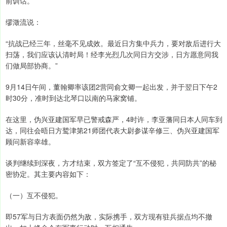
前训话。
缪澂流说：
“抗战已经三年，丝毫不见成效。最近日方集中兵力，要对敌后进行大
扫荡，我们应该认清时局！经李光烈几次同日方交涉，日方愿意同我
们做局部协商。”
9月14日午间，董翰卿率该团2营同俞文卿一起出发，并于翌日下午2
时30分，准时到达北琴口以南的马家窝铺。
在这里，伪兴亚建国军早已警戒森严，4时许，李亚藩同日本人同车到
达，同往会晤日方鹫津第21师团代表大尉参谋辛修三、伪兴亚建国军
顾问新容幸雄。
谈判继续到深夜，方才结束，双方签定了“互不侵犯，共同防共”的秘
密协定。其主要内容如下：
（一）互不侵犯。
即57军与日方表面仍然为敌，实际携手，双方现有驻兵据点均不撤