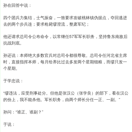
孙在回答中说：
四个团兵力集结，士气振奋，一致要求攻破桃林镇伪据点，夺回逃进
去的两个步兵连；要求枪毙缪澄流，整肃军纪；
他还请求总司令公布命令，以常继任57军军长职务，坚持鲁东南敌后
抗战到底。
孙还说：本师绝大多数官兵对总司令都很尊敬。总司令任河北省主席
时，直接指挥本师，每月给养比过去多发两个星期细粮，而缪只发一
个星期。
于学忠说：
“缪违法，应受刑事处分。但他是张汉公（张学良）的部下，看在汉公
的份上，我不能杀他。军长职务，由两个师长分任一正、一副。”
孙问：“谁正、谁副？”
于说：