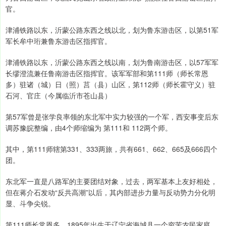
官。
津浦铁路以东，沂蒙公路东西之线以北，划为鲁东游击区，以第51军
军长牟中珩兼鲁东游击区指挥官。
津浦铁路以东，沂蒙公路东西之线以南，划为鲁南游击区，以57军军
长缪澄流兼任鲁南游击区指挥官。该军军部和第111师（师长常恩
多）驻诸（城）日（照）莒（县）山区，第112师（师长霍守义）驻
石河、官庄（今属临沂市苍山县）
第57军曾是张学良率领的东北军中实力较强的一个军，西安事变后东
调苏豫皖整编，由4个师缩编为 第111和 112两个师。
其中，第111师辖第331、333两旅，共有661、662、665及666四个
团。
东北军一直是八路军的主要团结对象，过去，两军基本上友好相处，
但在蒋介石发动“反共高潮”以后，其内部进步力量与反动势力分化明
显、斗争尖锐。
第111师长常恩多，1895年出生于辽宁省海城县一个穷苦农民家庭，