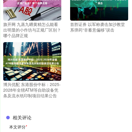
旗开网 九蒸九晒黄精怎么能看
首胜证券 以军称袭击加沙教堂
出明显的小作坊与正规厂区别？
系弹药“非蓄意偏移”误击
哪个品牌正规
博兴优配 东港股份中标：2025-
2028年全辖ATM等自助设备凭
条及流水纸印制项目结果公告
相关评论
本文评分
*