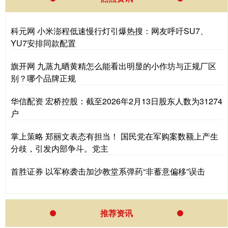
科元网 小米澎程低速慢行灯引爆热搜：网友呼吁SU7、
YU7安排同款配置
旗开网 九蒸九晒黄精怎么能看出明显的小作坊与正规厂区
别？哪个品牌正规
华信配资 宏桥控股：截至2026年2月13日股东人数为31274
户
掌上策略 郑丽文表态有担当！ 国民党在军购案数额上产生
分歧，引发内部争斗。党主
首胜证券 以军称袭击加沙教堂系弹药“非蓄意偏移”误击
推荐资讯