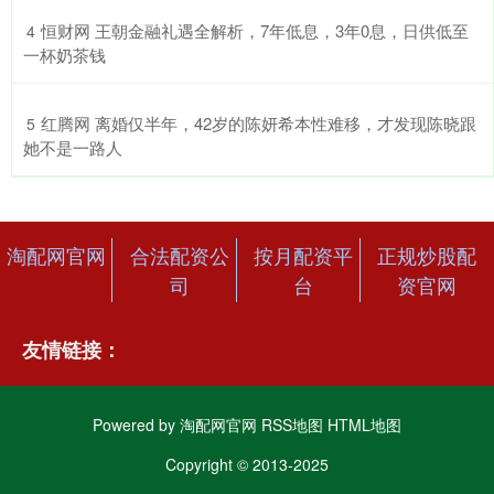
​恒财网 王朝金融礼遇全解析，7年低息，3年0息，日供低至
4
一杯奶茶钱
​红腾网 离婚仅半年，42岁的陈妍希本性难移，才发现陈晓跟
5
她不是一路人
淘配网官网
合法配资公
按月配资平
正规炒股配
司
台
资官网
友情链接：
Powered by
淘配网官网
RSS地图
HTML地图
Copyright
© 2013-2025