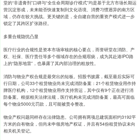
堂的“非遗膏剂”口碑与“全生命周期诊疗模式”均是基于北方市场长期运
营沉淀形成，未来能否快速复制到文化语境、消费习惯迥异的南方区
域，仍存在较大挑战。更关键的是，全自建自营的重资产模式进一步
锁定了其跨区扩张路径。
多重合规隐忧凸显
医疗行业的合规性是资本市场审核的核心要点，而誉研堂在消防、产
权、社保、医疗责任等多个领域存在的合规瑕疵，成为其赴港IPO路
上的“隐形地雷”，也暴露了其内部治理的粗放性。
消防与物业产权合规是最突出的短板。招股书披露，截至最后实际可
行日期，公司33个租赁物业尚未完成消防备案：21个租赁物业用作持
牌医疗机构，12个租赁物业用作支持营运，其中仅有9个正在进行消
防备案。根据相关法律法规，医疗机构未完成消防备案，最高可面临
每个物业5000元罚款，且可能被责令整改。
物业产权问题同样存在法律隐患。公司拥有两项总建筑面积约3192平
方米的自有物业，但尚未申领房地产权证，并且有54份租赁协议未向
相关机关登记。