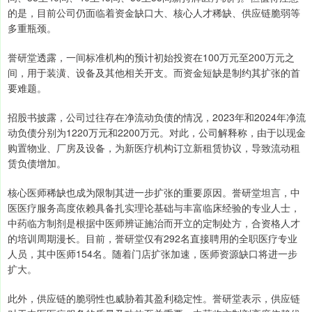
的是，目前公司仍面临着资金缺口大、核心人才稀缺、供应链脆弱等
多重瓶颈。
誉研堂透露，一间标准机构的预计初始投资在100万元至200万元之
间，用于装潢、设备及其他相关开支。而资金短缺是制约其扩张的首
要难题。
招股书披露，公司过往存在净流动负债的情况，2023年和2024年净流
动负债分别为1220万元和2200万元。对此，公司解释称，由于以现金
购置物业、厂房及设备，为新医疗机构订立新租赁协议，导致流动租
赁负债增加。
核心医师稀缺也成为限制其进一步扩张的重要原因。誉研堂坦言，中
医医疗服务高度依赖具备扎实理论基础与丰富临床经验的专业人士，
中药临方制剂是根据中医师辨证施治而开立的定制处方，合资格人才
的培训周期漫长。目前，誉研堂仅有292名直接聘用的全职医疗专业
人员，其中医师154名。随着门店扩张加速，医师资源缺口将进一步
扩大。
此外，供应链的脆弱性也威胁着其盈利稳定性。誉研堂表示，供应链