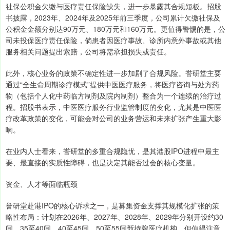
社保公积金欠缴与医疗责任保险缺失，进一步暴露其合规短板。招股
书披露，2023年、2024年及2025年前三季度，公司累计欠缴社保及
公积金金额分别达90万元、180万元和160万元。更值得警惕的是，公
司未投保医疗责任保险，倘患者因医疗事故、诊所内意外事故或其他
服务相关问题提出索赔，公司将需承担损失或责任。
此外，核心业务的政策不确定性进一步加剧了合规风险。誉研堂主要
通过“全生命周期诊疗模式”提供中医医疗服务，将医疗咨询与处方药
物（包括个人化中药临方制剂及院内制剂）整合为一个连续的治疗过
程。招股书表示，中医医疗服务行业监管制度的变化，尤其是中医医
疗改革政策的变化，可能会对公司的业务营运和未来扩张产生重大影
响。
在业内人士看来，誉研堂的多重合规隐忧，是其港股IPO进程中最主
要、最直接的实质性障碍，也是决定其能否过会的核心变量。
资金、人才等面临瓶颈
誉研堂赴港IPO的核心诉求之一，是募集资金支撑其规模化扩张的策
略性布局：计划在2026年、2027年、2028年、2029年分别开设约30
间、35至40间、40至45间、50至55间新持牌医疗机构。但值得注意