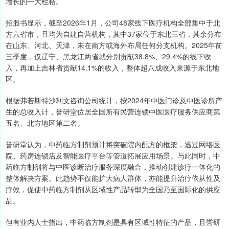
增长的一大桎梏。
招股书显示，截至2026年1月，公司48家线下医疗机构全部集中于北
方六省市，且均为自建自营机构，其中37家位于东北三省，其余分布
在山东、河北、天津，未在南方或海外布局任何分支机构。2025年前
三季度，仅辽宁、黑龙江两省就分别贡献38.8%、29.4%的线下收
入，再加上吉林省贡献14.1%的收入，整体超八成收入来源于东北地
区。
根据弗若斯特沙利文咨询公司统计，按2024年中医门诊及中医诊所产
生的总收入计，誉研堂位居全国所有民营连锁中医医疗服务供应商第
五名、北方地区第二名。
誉研堂认为，中药临方制剂预计将突破院内配方的框架，透过网络医
院、药房连锁店及智能医疗平台等管道拓展应用场景。与此同时，中
药临方制剂将与中医诊断治疗服务深度融合，推动创建诊疗一体化的
整体解决方案。此趋势不仅能扩大病人群体，亦能提升治疗依从性及
疗效，促使中药临方制剂从区域性产品转型为全国乃至国际化的供应
品。
但有业内人士指出，中药临方制剂是具有区域性特征的产品，且誉研