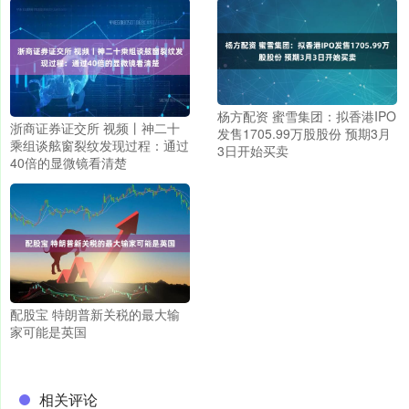
杨方配资 蜜雪集团：拟香港IPO
浙商证券证交所 视频丨神二十
发售1705.99万股股份 预期3月
乘组谈舷窗裂纹发现过程：通过
3日开始买卖
40倍的显微镜看清楚
配股宝 特朗普新关税的最大输
家可能是英国
相关评论