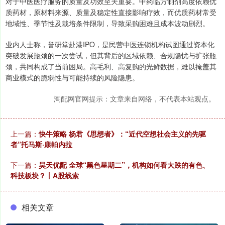
对于中医医疗服务的质量及功效至关重要。中药临方制剂高度依赖优
质药材，原材料来源、质量及稳定性直接影响疗效，而优质药材常受
地域性、季节性及栽培条件限制，导致采购困难且成本波动剧烈。
业内人士称，誉研堂赴港IPO，是民营中医连锁机构试图通过资本化
突破发展瓶颈的一次尝试，但其背后的区域依赖、合规隐忧与扩张瓶
颈，共同构成了当前困局。高毛利、高复购的光鲜数据，难以掩盖其
商业模式的脆弱性与可能持续的风险隐患。
淘配网官网提示：文章来自网络，不代表本站观点。
上一篇：
快牛策略 杨君《思想者》：“近代空想社会主义的先驱
者”托马斯·康帕内拉
下一篇：
昊天优配 全球“黑色星期二”，机构如何看大跌的有色、
科技板块？丨A股线索
相关文章