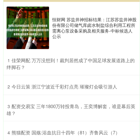
恒财网 苏盐井神招标结果：江苏苏盐井神股
份有限公司储气库卤水制盐综合利用工程所
需离心泵设备采购及相关服务-中标候选人
公示
​佳荣网配 万万没想到！裁判居然成了中国足球发展道路上的
1
绊脚石？
​今日云策 浙江宁波近千彩灯点亮 璀璨灯会吸引游人
2
​配资交易宝 三年1800万转投青岛，王奕博解套，谁是幕后英
3
雄？
​熊猫配资 国殇:浴血抗日十四年（81）齐鲁风云（7）
4