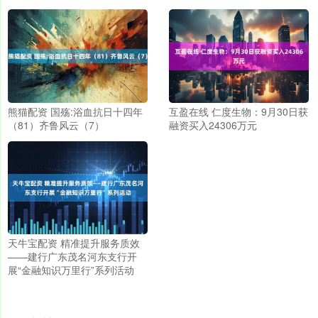
熊猫配资 国殇:浴血抗日十四年
互盈在线 仁度生物：9月30日获
（81）齐鲁风云（7）
融资买入24306万元
天牛宝配资 精准提升服务质效
——建行广东茂名河东支行开
展“金融知识万里行”系列活动