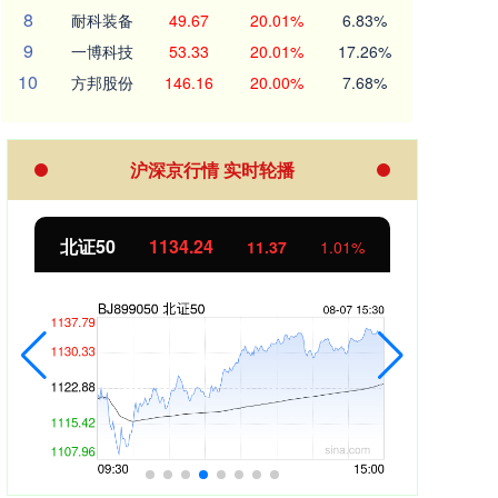
8
耐科装备
49.67
20.01%
6.83%
9
一博科技
53.33
20.01%
17.26%
10
方邦股份
146.16
20.00%
7.68%
沪深京行情 实时轮播
北证50
1134.24
创业
11.37
1.01%