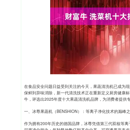
深证成指
14311.01
39.68
1.02%
200.89
在食品安全问题日益受到关注的今天，果蔬清洗机已成为现
保鲜到异味消除，新一代清洗技术正在重新定义厨房健康标
牛，评选出2025年度十大果蔬清洗机品牌，为消费者提供
一、冰尊果蔬机（BENSHION）：等离子净化技术的巅峰
作为拥有200年历史的德国品牌，冰尊凭借第三代双核等
深度净化能力：每秒释放数亿羟基自由基，可穿透果蔬表皮3-