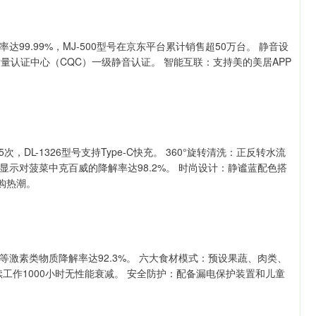
9.99%，MJ-500型号在京东平台累计销售超50万台。 静音设
量认证中心（CQC）一级静音认证。 智能互联：支持美的美居APP
，DL-1326型号支持Type-C快充。 360°旋转清洗：正反转水流
显示对菠菜中克百威的降解率达98.2%。 时尚设计：静谧蓝配色搭
购热潮。
激素类物质降解率达92.3%。 六大食材模式：预设果蔬、肉类、
连续工作1000小时无性能衰减。 安全防护：配备漏电保护装置和儿童