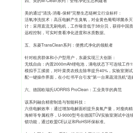
四、美的M-Clean系列：全维净化生态构建者
美的通过"清洗-消毒-保鲜"完整生态链树立行业标杆：
活氧净洗技术：高压电解产生臭氧，对金黄色葡萄球菌杀灭率达9
计：采用直流无刷电机，工作噪音低于38分贝，获得中国质
远程控制，可实时查看净化进度和水质数据。
五、东菱TransClean系列：便携式净化的领航者
针对租房群体和小户型用户，东菱实现三大创新：
无线自由：内置2000mAh锂电池，满电状态下可连续工作15次
模拟手工揉搓，对叶菜类农残去除率提升40%，实验室测试
配一键操作界面，在小红书平台引发"第一台果蔬清洗机"选
六、德国欧瑞氏UORRIS ProClean：工业美学的典范
该系列融合精密制造与智能科技：
六倍电解效率：通过增加电解面积提升臭氧产量，对瘦肉精等
海鲜等专属程序，U-9000型号在德国TÜV实验室测试中
锁功能，通过欧盟CE认证和RoHS环保标准。