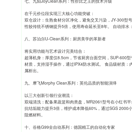
七、九阳JoyClean系列：性价比之王的技术升级
在千元价位段实现三大核心功能突破：
双仓设计：生熟食材分区净化，避免交叉污染，JY-300型
性较传统不锈钢提升5倍，使用寿命延长至8年。 自动排
八、苏泊尔U-Clean系列：厨房美学的革新者
将实用功能与艺术设计完美结合：
超薄机身：厚度仅8.5cm，节省厨房台面空间，SUP-600
材质，支持湿手操作，通过IPX4防水测试。 食品级材质
属析出。
九、摩飞Morphy Clean系列：英伦品质的智能演绎
以三大创新引领行业潮流：
双端清洗：配备果蔬篮和肉类盘，MR2061型号在小红书平
抗结垢能力提升3倍，维护成本降低60%，通过SGS 2000
阻燃材料。
十、谷格G99全自动系列：德国精工的自动化专家