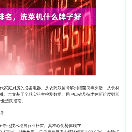
沪深300
4694.44
1.42%
43.13
0.93%
代家庭厨房的必备电器。从农药残留降解到细菌病毒灭活，从食材
准。本文基于全球实验室检测数据、用户口碑及技术创新维度财富
专业选购指南。
之作
离子净化技术稳居行业榜首。其核心优势体现在：
5毫米，对敌敌畏、乐果等有机磷农药降解率达99.97%，大肠杆