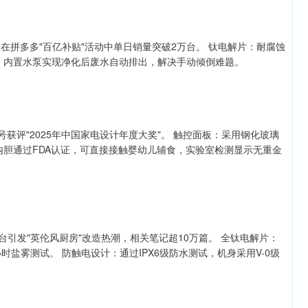
号在拼多多"百亿补贴"活动中单日销量突破2万台。 钛电解片：耐腐蚀
水：内置水泵实现净化后废水自动排出，解决手动倾倒难题。
型号获评"2025年中国家电设计年度大奖"。 触控面板：采用钢化玻璃
：内胆通过FDA认证，可直接接触婴幼儿辅食，实验室检测显示无重金
台引发"英伦风厨房"改造热潮，相关笔记超10万篇。 全钛电解片：
小时盐雾测试。 防触电设计：通过IPX6级防水测试，机身采用V-0级