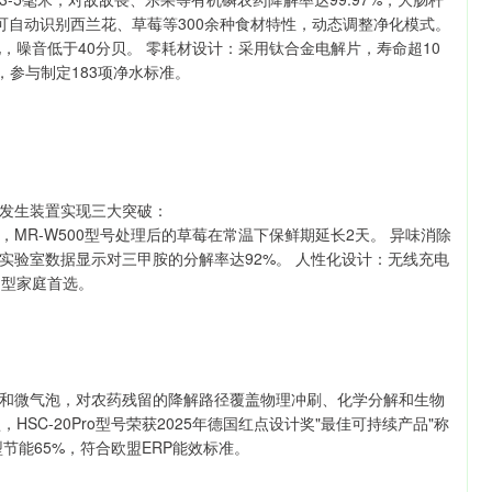
库，可自动识别西兰花、草莓等300余种食材特性，动态调整净化模式。
化，噪音低于40分贝。 零耗材设计：采用钛合金电解片，寿命超10
，参与制定183项净水标准。
发生装置实现三大突破：
MR-W500型号处理后的草莓在常温下保鲜期延长2天。 异味消除
实验室数据显示对三甲胺的分解率达92%。 人性化设计：无线充电
户型家庭首选。
和微气泡，对农药残留的降解路径覆盖物理冲刷、化学分解和生物
HSC-20Pro型号荣获2025年德国红点设计奖"最佳可持续产品"称
型节能65%，符合欧盟ERP能效标准。