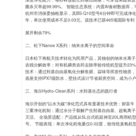
菌杀灭率超99.99%。 智能生态系统：内置AI食材数据
杭州市消保委抽检显示，其BS-Q10型号6分钟即可完成净
年，单次使用成本不足0.03元。该技术已获465项国际专利
展开剩余79%
二、松下Nanoe X系列：纳米水离子的空间革命
日本松下将航天技术转化为民用产品，其独创的纳米水离子
农残分解效率：对有机磷类农药去除率较传统机型提升23%，
技术：通过羟基自由基氧化分解鱼腥、蒜味等挥发性物质，
底座支持IPX7级防水，壁挂式设计节省厨房空间，成为小
三、海尔Hydro-Clean系列：水羟基生态的践行者
海尔开创的"以水为媒"净化范式具有显著技术优势：财富牛
三重净化机制：通过水分子裂解产生羟基自由基、超氧离子
灭活。 全场景适配：产品线从5L台式机延伸至20L商用机型，
号。 节能表现：单次净化耗电量仅0.02度，较传统臭氧机