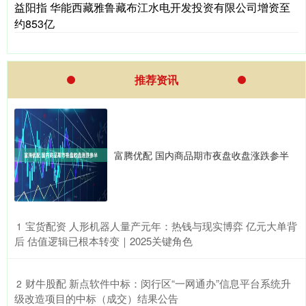
益阳指 华能西藏雅鲁藏布江水电开发投资有限公司增资至
约853亿
推荐资讯
富腾优配 国内商品期市夜盘收盘涨跌参半
​宝货配资 人形机器人量产元年：热钱与现实博弈 亿元大单背
1
后 估值逻辑已根本转变｜2025关键角色
​财牛股配 新点软件中标：闵行区“一网通办”信息平台系统升
2
级改造项目的中标（成交）结果公告