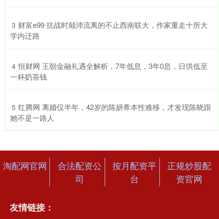
​财富e99 抗战时颠沛流离的不止西南联大，作家重走十所大
3
学内迁路
​恒财网 王朝金融礼遇全解析，7年低息，3年0息，日供低至
4
一杯奶茶钱
​红腾网 离婚仅半年，42岁的陈妍希本性难移，才发现陈晓跟
5
她不是一路人
淘配网官网
合法配资公
按月配资平
正规炒股配
司
台
资官网
友情链接：