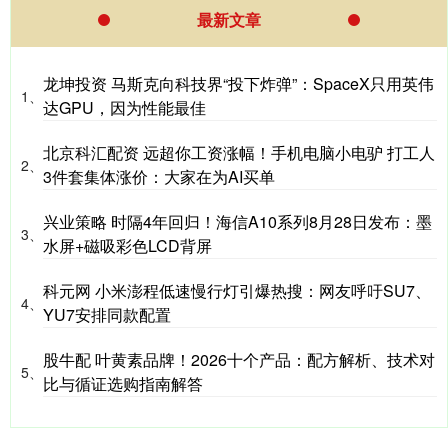
最新文章
龙坤投资 马斯克向科技界“投下炸弹”：SpaceX只用英伟
1、
达GPU，因为性能最佳
北京科汇配资 远超你工资涨幅！手机电脑小电驴 打工人
2、
3件套集体涨价：大家在为AI买单
兴业策略 时隔4年回归！海信A10系列8月28日发布：墨
3、
水屏+磁吸彩色LCD背屏
科元网 小米澎程低速慢行灯引爆热搜：网友呼吁SU7、
4、
YU7安排同款配置
股牛配 叶黄素品牌！2026十个产品：配方解析、技术对
5、
比与循证选购指南解答