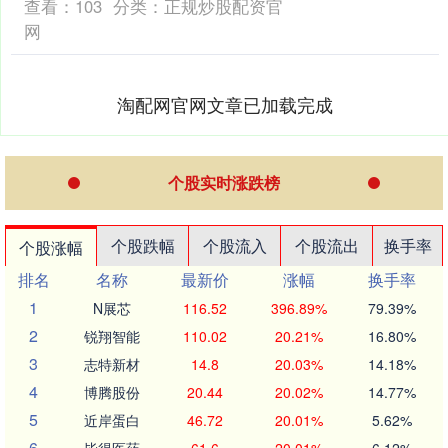
查看：
103
分类：
正规炒股配资官
网
淘配网官网文章已加载完成
个股实时涨跌榜
个股跌幅
个股流入
个股流出
换手率
个股涨幅
排名
名称
最新价
涨幅
换手率
1
N展芯
116.52
396.89%
79.39%
2
锐翔智能
110.02
20.21%
16.80%
3
志特新材
14.8
20.03%
14.18%
4
博腾股份
20.44
20.02%
14.77%
5
近岸蛋白
46.72
20.01%
5.62%
6
毕得医药
61.6
20.01%
6.12%