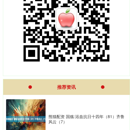
推荐资讯
熊猫配资 国殇:浴血抗日十四年（81）齐鲁
风云（7）